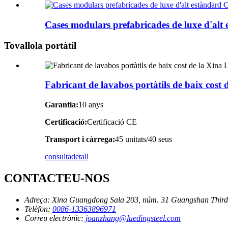
Cases modulars prefabricades de luxe d'alt 
Tovallola portàtil
Fabricant de lavabos portàtils de baix cost 
Garantia:
10 anys
Certificació:
Certificació CE
Transport i càrrega:
45 unitats/40 seus
consulta
detall
CONTACTEU-NOS
Adreça:
Xina Guangdong Sala 203, núm. 31 Guangshan Thir
Telèfon:
0086-13363896971
Correu electrònic:
joanzhang@luedingsteel.com