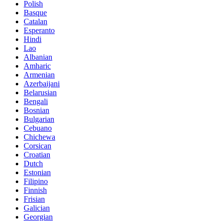
Polish
Basque
Catalan
Esperanto
Hindi
Lao
Albanian
Amharic
Armenian
Azerbaijani
Belarusian
Bengali
Bosnian
Bulgarian
Cebuano
Chichewa
Corsican
Croatian
Dutch
Estonian
Filipino
Finnish
Frisian
Galician
Georgian