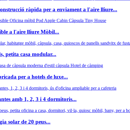
strucció ràpida per a enviament a l'aire lliure...
 a l'aire lliure Mòbil...
s, petita casa modular...
icada per a hotels de luxe...
tes amb 1, 2, 3 i 4 dormitoris...
a solar de 20 peus...