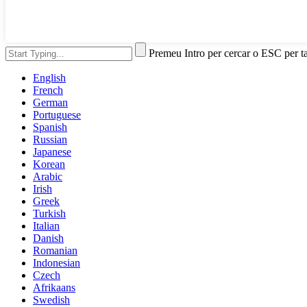
Premeu Intro per cercar o ESC per t
English
French
German
Portuguese
Spanish
Russian
Japanese
Korean
Arabic
Irish
Greek
Turkish
Italian
Danish
Romanian
Indonesian
Czech
Afrikaans
Swedish