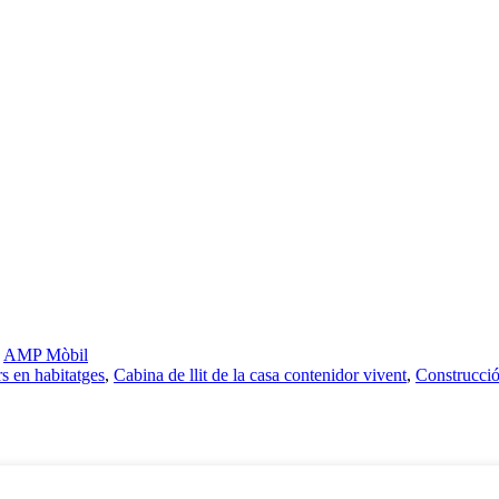
-
AMP Mòbil
s en habitatges
,
Cabina de llit de la casa contenidor vivent
,
Construcció