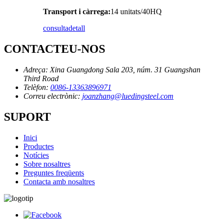
Transport i càrrega:
14 unitats/40HQ
consulta
detall
CONTACTEU-NOS
Adreça:
Xina Guangdong Sala 203, núm. 31 Guangshan
Third Road
Telèfon:
0086-13363896971
Correu electrònic:
joanzhang@luedingsteel.com
SUPORT
Inici
Productes
Notícies
Sobre nosaltres
Preguntes freqüents
Contacta amb nosaltres